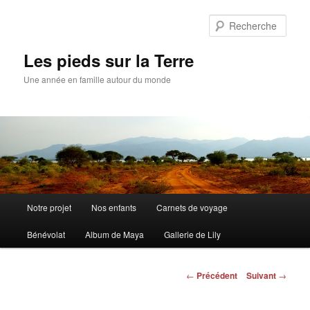
Aller
au
Rech
contenu
principal
Les pieds sur la Terre
Une année en famille autour du monde
Menu
Notre projet
Nos enfants
Carnets de voyage
principal
Bénévolat
Album de Maya
Gallerie de Lily
Navigation
←
Précédent
Suivant
→
des
articles