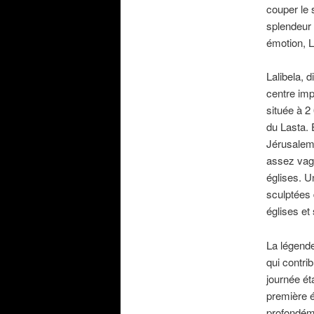
couper le 
splendeur 
émotion, L
Lalibela, 
centre imp
située à 2
du Lasta. E
Jérusalem 
assez vagu
églises. 
sculptées 
églises et 
La légende 
qui contrib
journée ét
première é
profondém