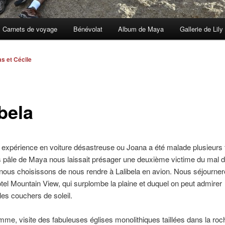
Carnets de voyage
Bénévolat
Album de Maya
Gallerie de Lily
as et Cécile
bela
expérience en voiture désastreuse ou Joana a été malade plusieurs f
ris pâle de Maya nous laissait présager une deuxième victime du mal 
 nous choisissons de nous rendre à Lalibela en avion. Nous séjourne
hôtel Mountain View, qui surplombe la plaine et duquel on peut admirer
les couchers de soleil.
me, visite des fabuleuses églises monolithiques taillées dans la roc