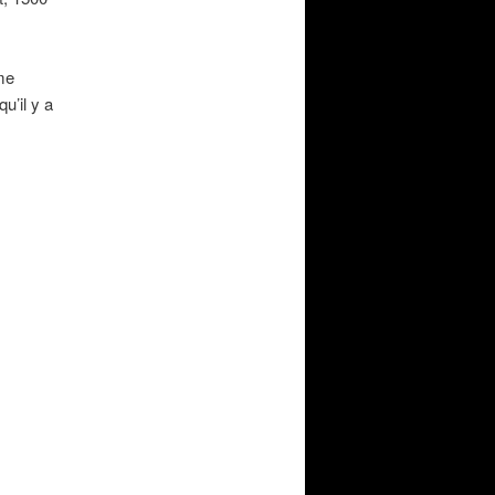
me
u’il y a