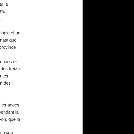
ar la
00%
s…
iopie et un
onastique
 province
reuses et
 des treize
outes
on des
r les anges
 pendant la
-on, que la
t, 1500