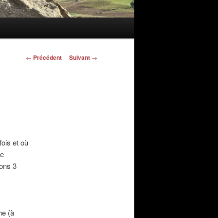
Navigation
←
Précédent
Suivant
→
des
articles
ois et où
de
rons 3
he (à