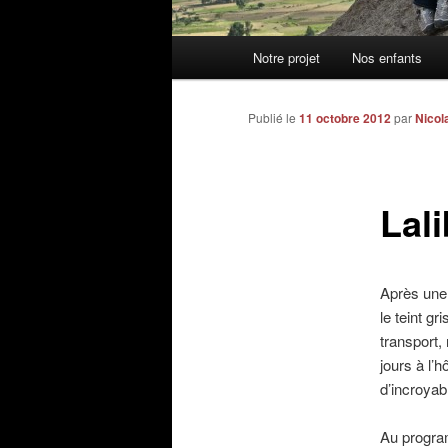
Menu
Notre projet
Nos enfants
principal
Publié le
11 octobre 2012
par
Nicol
Lali
Après une 
le teint g
transport,
jours à l’
d’incroyab
Au program