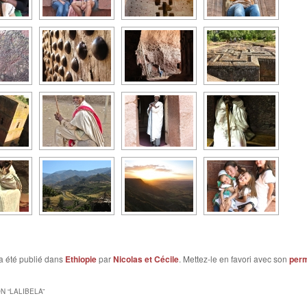
a été publié dans
Ethiopie
par
Nicolas et Cécile
. Mettez-le en favori avec son
perm
N “
LALIBELA
”