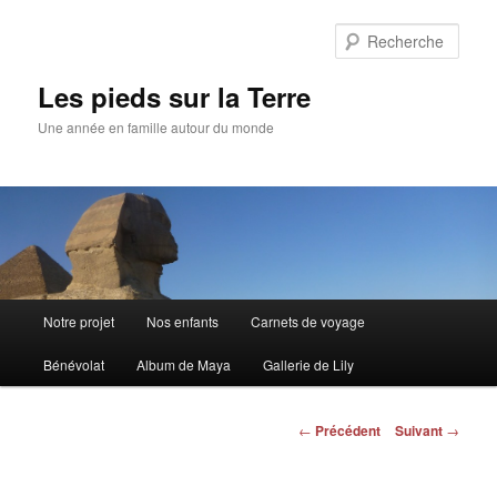
Aller
au
Rech
contenu
principal
Les pieds sur la Terre
Une année en famille autour du monde
Menu
Notre projet
Nos enfants
Carnets de voyage
principal
Bénévolat
Album de Maya
Gallerie de Lily
Navigation
←
Précédent
Suivant
→
des
articles